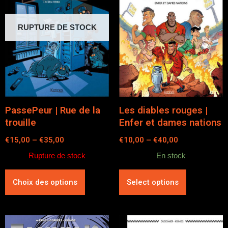
RUPTURE DE STOCK
PassePeur | Rue de la
Les diables rouges |
trouille
Enfer et dames nations
€
15,00
–
€
35,00
€
10,00
–
€
40,00
Rupture de stock
En stock
Choix des options
Select options