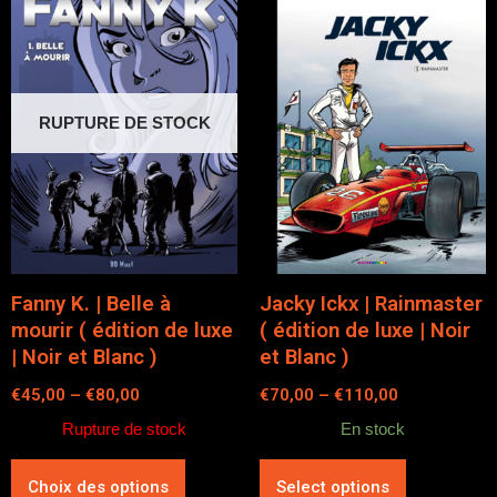
RUPTURE DE STOCK
Fanny K. | Belle à
Jacky Ickx | Rainmaster
mourir ( édition de luxe
( édition de luxe | Noir
| Noir et Blanc )
et Blanc )
€
45,00
–
€
80,00
€
70,00
–
€
110,00
Rupture de stock
En stock
Choix des options
Select options