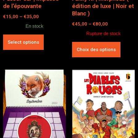
de l’épouvante
édition de luxe | Noir et
Blanc )
€
15,00
–
€
35,00
€
45,00
–
€
80,00
En stock
Rupture de stock
Select options
Choix des options