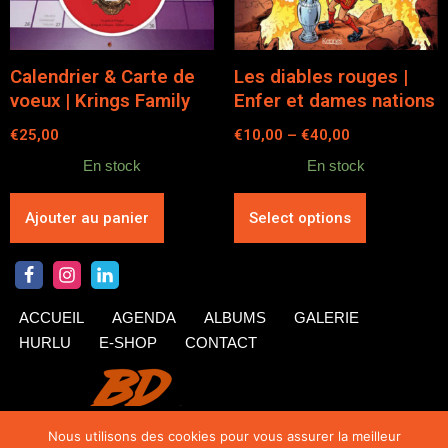
Calendrier & Carte de
Les diables rouges |
voeux | Krings Family
Enfer et dames nations
€
25,00
€
10,00
–
€
40,00
En stock
En stock
Ajouter au panier
Select options
ACCUEIL
AGENDA
ALBUMS
GALERIE
HURLU
E-SHOP
CONTACT
Nous utilisons des cookies pour vous assurer la meilleur