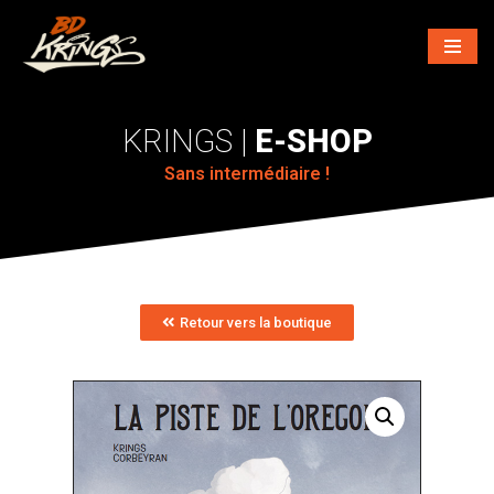
Aller
au
contenu
E-SHOP
Sans intermédiaire !
Retour vers la boutique