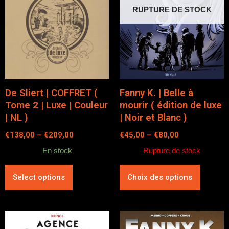
RUPTURE DE STOCK
De Sliert | COFFRET (
Fanny K. | Belle à
Tome 2 | Luxe | Couleur
mourir ( édition de luxe
| NL )
| Noir et Blanc )
€
138,00
–
€
209,00
€
45,00
–
€
80,00
En stock
Rupture de stock
Select options
Choix des options