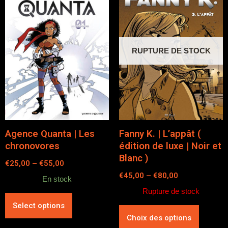
RUPTURE DE STOCK
Agence Quanta | Les
Fanny K. | L’appât (
chronovores
édition de luxe | Noir et
Blanc )
€
25,00
–
€
55,00
€
45,00
–
€
80,00
En stock
Rupture de stock
Select options
Choix des options