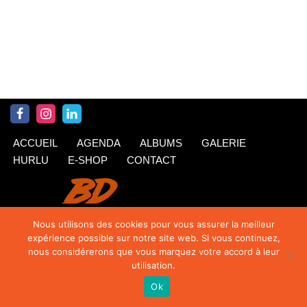
ACCUEIL
AGENDA
ALBUMS
GALERIE
HURLU
E-SHOP
CONTACT
Nous utilisons des cookies pour vous assurer la meilleur
expérience possible sur notre site web. Si vous continuez,
nous considérerons que vous marquez votre accord à leur
utilisation.
Ok
© Krings 2020
| Siteweb par
TipTop