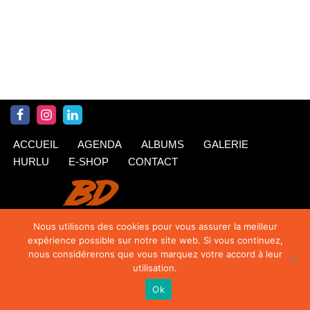
ACCUEIL
AGENDA
ALBUMS
GALERIE
HURLU
E-SHOP
CONTACT
Nous utilisons des cookies pour vous assurer la meilleur
expérience possible sur notre site web. Si vous continuez,
nous considérerons que vous marquez votre accord à leur
utilisation.
Ok
© Krings 2020
| Siteweb par
TipTop