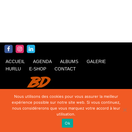
ACCUEIL
AGENDA
ALBUMS
GALERIE
HURLU
E-SHOP
CONTACT
Nous utilisons des cookies pour vous assurer la meilleur
expérience possible sur notre site web. Si vous continuez,
nous considérerons que vous marquez votre accord à leur
utilisation.
Ok
© Krings 2020
| Siteweb par
TipTop