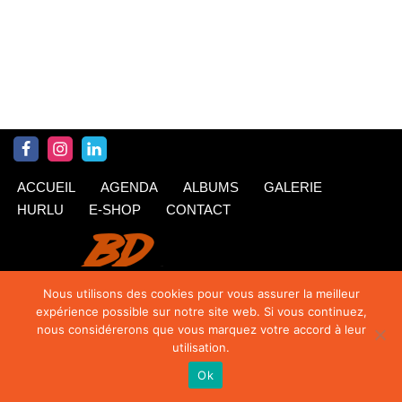
ACCUEIL
AGENDA
ALBUMS
GALERIE
HURLU
E-SHOP
CONTACT
Nous utilisons des cookies pour vous assurer la meilleur
expérience possible sur notre site web. Si vous continuez,
nous considérerons que vous marquez votre accord à leur
utilisation.
Ok
© Krings 2020
| Siteweb par
TipTop