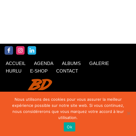
ACCUEIL
AGENDA
ALBUMS
GALERIE
HURLU
E-SHOP
CONTACT
Nous utilisons des cookies pour vous assurer la meilleur
expérience possible sur notre site web. Si vous continuez,
nous considérerons que vous marquez votre accord à leur
utilisation.
Ok
© Krings 2020
| Siteweb par
TipTop