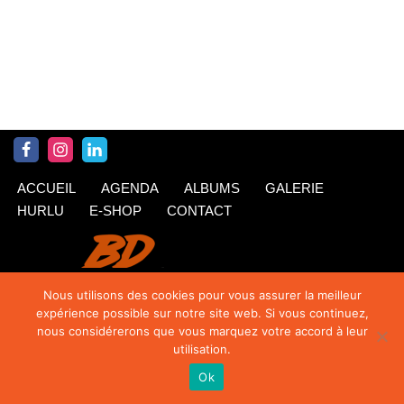
ACCUEIL
AGENDA
ALBUMS
GALERIE
HURLU
E-SHOP
CONTACT
Nous utilisons des cookies pour vous assurer la meilleur
expérience possible sur notre site web. Si vous continuez,
nous considérerons que vous marquez votre accord à leur
utilisation.
Ok
© Krings 2020
| Siteweb par
TipTop