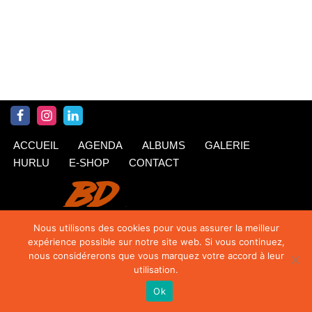
ACCUEIL
AGENDA
ALBUMS
GALERIE
HURLU
E-SHOP
CONTACT
Nous utilisons des cookies pour vous assurer la meilleur
expérience possible sur notre site web. Si vous continuez,
nous considérerons que vous marquez votre accord à leur
utilisation.
Ok
© Krings 2020
| Siteweb par
TipTop