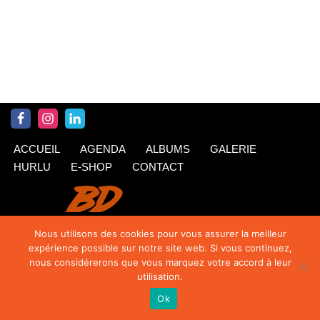
ACCUEIL
AGENDA
ALBUMS
GALERIE
HURLU
E-SHOP
CONTACT
Nous utilisons des cookies pour vous assurer la meilleur
expérience possible sur notre site web. Si vous continuez,
nous considérerons que vous marquez votre accord à leur
utilisation.
Ok
© Krings 2020
| Siteweb par
TipTop