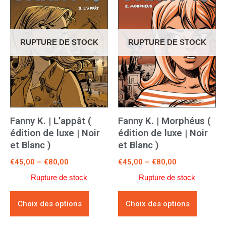
RUPTURE DE STOCK
RUPTURE DE STOCK
Fanny K. | L’appât (
Fanny K. | Morphéus (
édition de luxe | Noir
édition de luxe | Noir
et Blanc )
et Blanc )
€
45,00
–
€
80,00
€
45,00
–
€
80,00
Rupture de stock
Rupture de stock
Choix des options
Choix des options