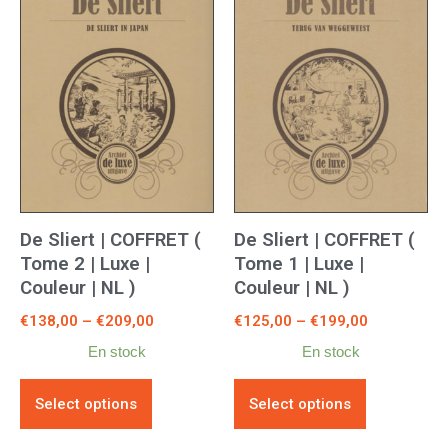
De Sliert | COFFRET (
De Sliert | COFFRET (
Tome 2 | Luxe |
Tome 1 | Luxe |
Couleur | NL )
Couleur | NL )
€
138,00
–
€
209,00
€
125,00
–
€
199,00
En stock
En stock
Select options
Select options