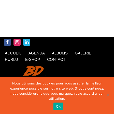
ACCUEIL
AGENDA
ALBUMS
GALERIE
HURLU
E-SHOP
CONTACT
Nous utilisons des cookies pour vous assurer la meilleur
expérience possible sur notre site web. Si vous continuez,
nous considérerons que vous marquez votre accord à leur
utilisation.
Ok
© Krings 2020
| Siteweb par
TipTop