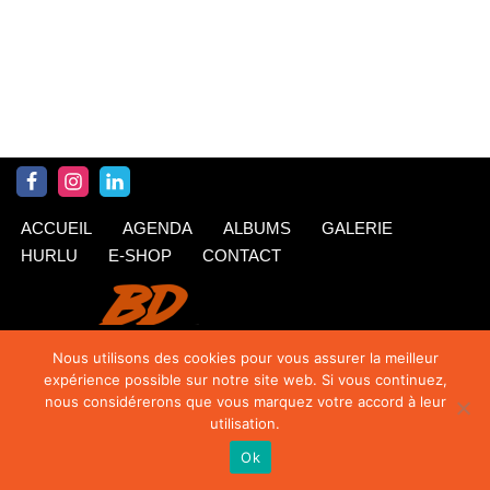
ACCUEIL
AGENDA
ALBUMS
GALERIE
HURLU
E-SHOP
CONTACT
Nous utilisons des cookies pour vous assurer la meilleur
expérience possible sur notre site web. Si vous continuez,
nous considérerons que vous marquez votre accord à leur
utilisation.
Ok
© Krings 2020
| Siteweb par
TipTop