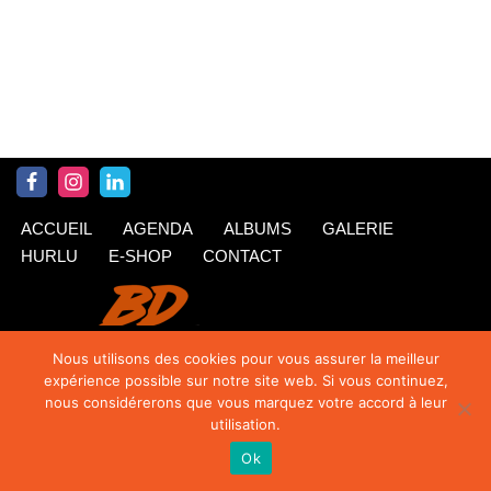
ACCUEIL
AGENDA
ALBUMS
GALERIE
HURLU
E-SHOP
CONTACT
Nous utilisons des cookies pour vous assurer la meilleur
expérience possible sur notre site web. Si vous continuez,
nous considérerons que vous marquez votre accord à leur
utilisation.
Ok
© Krings 2020
| Siteweb par
TipTop